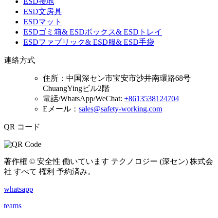
ESD接地
ESD文房具
ESDマット
ESDゴミ箱& ESDボックス& ESDトレイ
ESDファブリック& ESD服& ESD手袋
連絡方式
住所：
中国深セン市宝安市沙井南環路68号
ChuangYingビル2階
電話/WhatsApp/WeChat:
+8613538124704
Eメール：
sales@safety-working.com
QR コード
著作権 © 安全性 働いています テクノロジー (深セン) 株式会
社 すべて 権利 予約済み。
whatsapp
teams