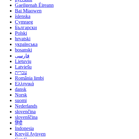
Gaeilgenah Éireann
Bai Miaowen
íslenska
Cymraeg
Български
Polski
hrvatski
українська
bosanski
فارسی
Lietuvių
Latviešu
עברית
România limbi
Ελληνικά
dansk
Norsk
suomi
Nederlands
slovenčina
slovenščina
हिंदी
Indonesia
Kreyòl Ayisyen