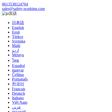
8613538124704
sales@safety-working.com
言語
日本語
English
Eesti
Türkçe
Svenska
Malti
اردو
Melayu
ไทย
Español
magyar
Čeština
Português
한국어
Français
Deutsch
Italiano
Việt Nam
عربي
русский