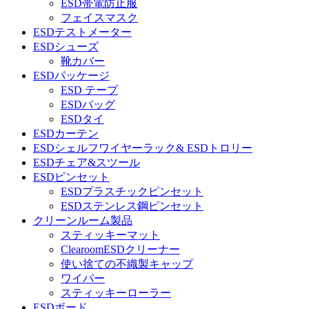
ESD帯電防止服
フェイスマスク
ESDテストメーター
ESDシューズ
靴カバー
ESDパッケージ
ESD テープ
ESDバッグ
ESDタイ
ESDカーテン
ESDシェルフワイヤーラック& ESDトロリー
ESDチェア&スツール
ESDピンセット
ESDプラスチックピンセット
ESDステンレス鋼ピンセット
クリーンルーム製品
スティッキーマット
ClearoomESDクリーナー
使い捨ての不織製キャップ
ワイパー
スティッキーローラー
ESDボード