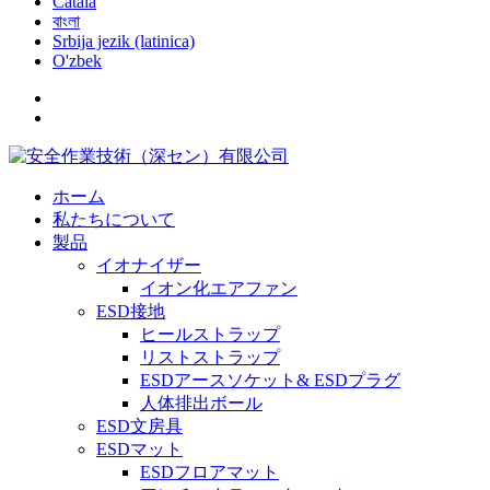
Català
বাংলা
Srbija jezik (latinica)
O'zbek
ホーム
私たちについて
製品
イオナイザー
イオン化エアファン
ESD接地
ヒールストラップ
リストストラップ
ESDアースソケット& ESDプラグ
人体排出ボール
ESD文房具
ESDマット
ESDフロアマット