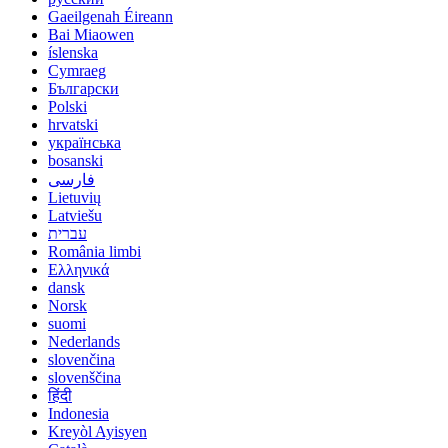
Gaeilgenah Éireann
Bai Miaowen
íslenska
Cymraeg
Български
Polski
hrvatski
українська
bosanski
فارسی
Lietuvių
Latviešu
עברית
România limbi
Ελληνικά
dansk
Norsk
suomi
Nederlands
slovenčina
slovenščina
हिंदी
Indonesia
Kreyòl Ayisyen