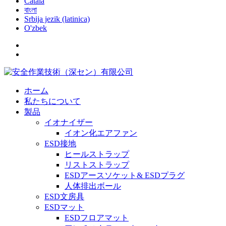
Català
বাংলা
Srbija jezik (latinica)
O'zbek
ホーム
私たちについて
製品
イオナイザー
イオン化エアファン
ESD接地
ヒールストラップ
リストストラップ
ESDアースソケット& ESDプラグ
人体排出ボール
ESD文房具
ESDマット
ESDフロアマット