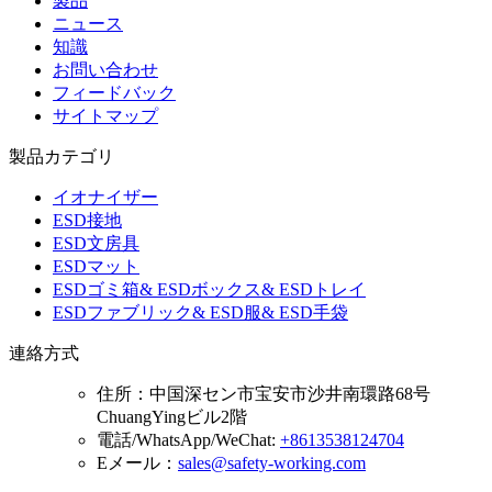
製品
ニュース
知識
お問い合わせ
フィードバック
サイトマップ
製品カテゴリ
イオナイザー
ESD接地
ESD文房具
ESDマット
ESDゴミ箱& ESDボックス& ESDトレイ
ESDファブリック& ESD服& ESD手袋
連絡方式
住所：
中国深セン市宝安市沙井南環路68号
ChuangYingビル2階
電話/WhatsApp/WeChat:
+8613538124704
Eメール：
sales@safety-working.com