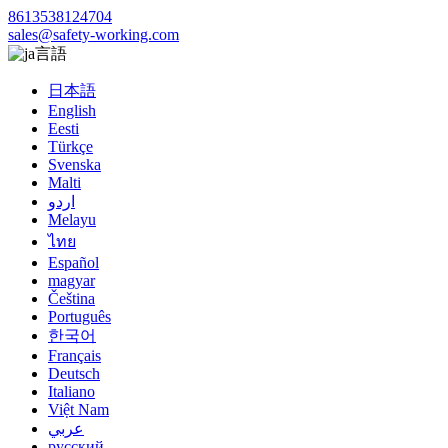
8613538124704
sales@safety-working.com
言語
日本語
English
Eesti
Türkçe
Svenska
Malti
اردو
Melayu
ไทย
Español
magyar
Čeština
Português
한국어
Français
Deutsch
Italiano
Việt Nam
عربي
русский